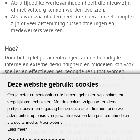
Als u tijdelijke werkzaamheden heeft die nieuw zijn
of niet volledig kunnen worden overzien.
Als u werkzaamheden heeft die operationeel complex
zijn of veel afstemming tussen afdelingen en
medewerkers vereisen.
Hoe?
Door het tijdelijk samenbrengen van de benodigde
interne en externe deskundigheid en middelen kan vaak
sneller en effectiever het beoogde resultaat worden
bereikt. De bestaande organisatie bepaalt echter ook
Deze website gebruikt cookies
mede de condities waaronder projecten succesvol
kunnen worden uitgevoerd.
Om je beter en persoonlijker te helpen, gebruiken wij cookies en
vergelijkbare technieken. Met de cookies volgen wij en derde
partijen jouw internetgedrag binnen onze site. Hiermee tonen we
Waarom?
advertenties op basis van jouw interesse en kun je informatie delen
via social media. Meer weten?
Matracs BV onderscheidt zich op dit gebied
Lees meer
door bovenstaande vooraf in kaart te brengen en uit te
gaan van de kracht van uw organisatie. Hierdoor kunnen